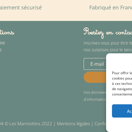
aiement sécurisé
Fabriqué en Fran
tions
Restez en conta
ire
Inscrivez-vous pour être l
s
nos surprises pour le lanc
Pour offrir 
cookies pour
à ces techn
de navigatio
Vos données sont confidentie
consentement
d'informations, conformém
Ac
04
© Les Marmottins 2022 |
Mentions légales
|
Confidentialité
|
Po