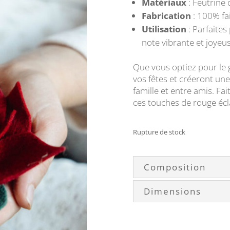
Matériaux
: Feutrine 
Fabrication
: 100% fa
Utilisation
: Parfaites
note vibrante et joyeu
Que vous optiez pour le g
vos fêtes et créeront u
famille et entre amis. Fa
ces touches de rouge écl
Rupture de stock
Composition
Dimensions