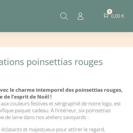
0
Panier
0,00
€
ations poinsettias rouges
avec le charme intemporel des poinsettias rouges,
 de l’esprit de Noël !
é aux couleurs festives et sérigraphié de notre logo, est
ique paquet cadeau. À l’intérieur, six poinsettias
ne de laine dans nos ateliers savoyards :
, éclatants et majestueux pour attirer le regard,