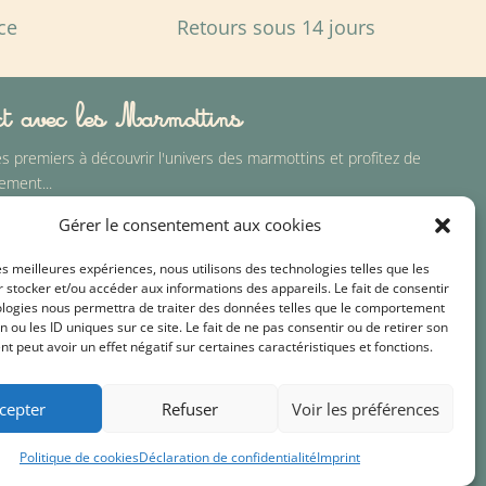
ce
Retours sous 14 jours
ct avec les Marmottins
es premiers à découvrir l'univers des marmottins et profitez de
ement...
Gérer le consentement aux cookies
les meilleures expériences, nous utilisons des technologies telles que les
Je m'abonne
 stocker et/ou accéder aux informations des appareils. Le fait de consentir
ologies nous permettra de traiter des données telles que le comportement
n ou les ID uniques sur ce site. Le fait de ne pas consentir ou de retirer son
lles, nous ne les utilisons que dans le cadre de nos lettres
 peut avoir un effet négatif sur certaines caractéristiques et fonctions.
ent à notre
politique de confidentialité
cepter
Refuser
Voir les préférences
litique des cookies
|
CGV
Politique de cookies
Déclaration de confidentialité
Imprint