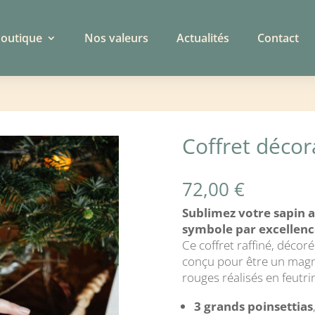
outique
Nos valeurs
Actualités
Contact
Coffret décor
72,00
€
Sublimez votre sapin 
symbole par excellence
Ce coffret raffiné, décor
conçu pour être un magnif
rouges réalisés en feutri
3 grands poinsettias