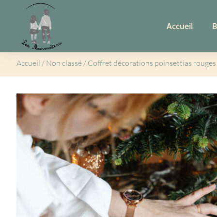
Accueil
B
Accueil
/
Non classé
/ Coffret décorations poinsettias rouges