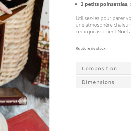
3 petits poinsettias
,
Utilisez-les pour parer 
une atmosphère chaleureu
ceux qui associent Noël à
Rupture de stock
Composition
Dimensions