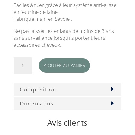
Faciles à fixer grâce à leur système anti-glisse
en feutrine de laine.
Fabriqué main en Savoie .
Ne pas laisser les enfants de moins de 3 ans
sans surveillance lorsqu’ils portent leurs
accessoires cheveux.
quantité
AJOUTER AU PANIER
de
Barrettes
edelweiss
cœur
Composition
jaune
doré
Dimensions
Avis clients