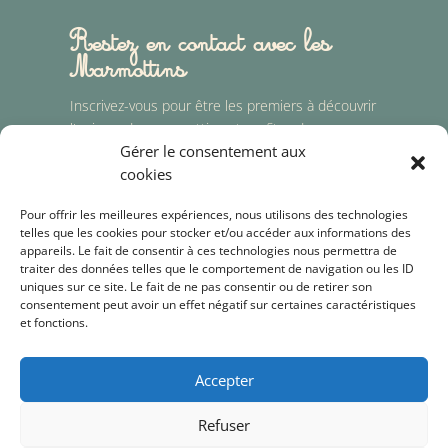
Restez en contact avec les
Marmottins
Inscrivez-vous pour être les premiers à découvrir
l'univers des marmottins et profitez de nos
Gérer le consentement aux
surprises pour le lancement...
cookies
Pour offrir les meilleures expériences, nous utilisons des technologies
telles que les cookies pour stocker et/ou accéder aux informations des
Je m'abonne
appareils. Le fait de consentir à ces technologies nous permettra de
traiter des données telles que le comportement de navigation ou les ID
uniques sur ce site. Le fait de ne pas consentir ou de retirer son
Vos données sont confidentielles, nous ne les
consentement peut avoir un effet négatif sur certaines caractéristiques
utilisons que dans le cadre de nos lettres
et fonctions.
d'informations, conformément à notre
politique de
confidentialité
Accepter
Refuser